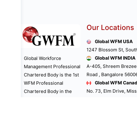
Our Locations
Global WFM USA
1247 Blossom St, Sout
Global WFM INDIA
Global Workforce
A-405, Shreem Brezee
Management Professional
Road , Bangalore 560061
Chartered Body is the 1st
Global WFM Cana
WFM Professional
No. 73, Elm Drive, Mis
Chartered Body in the
Global WFM UK LT
world. “GWFM
39, The Bramblings H
Professional Chartered
Buckinghamshire Unit
Body is the 1st One to
Global WFM Austra
dedicate “International
Little Collins St, Melb
WFM Professionals Day”