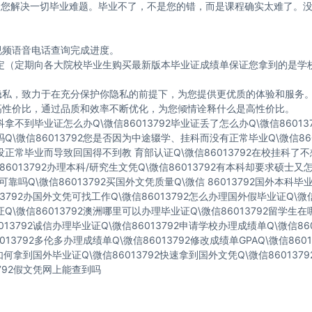
2 帮助您解决一切毕业难题。毕业不了，不是您的错，而是课程确实太难了。
视频语音电话查询完成进度。
寸制定（定期向各大院校毕业生购买最新版本毕业证成绩单保证您拿到的是
的隐私，致力于在充分保护你隐私的前提下，为您提供更优质的体验和服务
高性价比，通过品质和效率不断优化，为您倾情诠释什么是高性价比。
科拿不到毕业证怎么办Q\微信86013792毕业证丢了怎么办Q\微信8601
吗Q\微信86013792您是否因为中途辍学、挂科而没有正常毕业Q\微信86
因没正常毕业而导致回国得不到教 育部认证Q\微信86013792在校挂科
86013792办理本科/研究生文凭Q\微信86013792有本科却要求硕士又怎
可靠吗Q\微信86013792买国外文凭质量Q\微信 86013792国外本科
13792办国外文凭可找工作Q\微信86013792怎么办理国外假毕业证Q\微
证Q\微信86013792澳洲哪里可以办理毕业证Q\微信86013792留学生
013792诚信办理毕业证Q\微信86013792申请学校办理成绩单Q\微信86
013792多伦多办理成绩单Q\微信86013792修改成绩单GPAQ\微信860
92如何拿到国外毕业证Q\微信86013792快速拿到国外文凭Q\微信86013
3792假文凭网上能查到吗