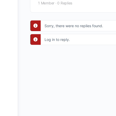
1 Member
·
0 Replies
Sorry, there were no replies found.
Log in to reply.