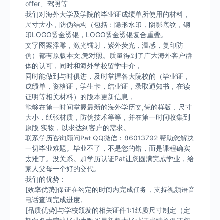
offer、驾照等
我们对海外大学及学院的毕业证成绩单所使用的材料，
尺寸大小，防伪结构（包括：隐形水印，阴影底纹，钢
印LOGO烫金烫银，LOGO烫金烫银复合重叠。
文字图案浮雕，激光镭射，紫外荧光，温感，复印防
伪）都有原版本文,凭对照。质量得到了广大海外客户群
体的认可，同时和海外学校留学中介，
同时能做到与时俱进，及时掌握各大院校的（毕业证，
成绩单，资格证，学生卡，结业证，录取通知书，在读
证明等相关材料）的版本更新信息，
能够在第一时间掌握最新的海外学历文,凭的样版，尺寸
大小，纸张材质，防伪技术等等，并在第一时间收集到
原版 实物，以求达到客户的需求。
联系学历咨询顾问Pat QQ微信：86013792 帮助您解决
一切毕业难题。毕业不了，不是您的错，而是课程确实
太难了。没关系。加学历认证Pat让您圆满完成学业，给
家人父母一个好的交代。
我们的优势：
[效率优势]保证在约定的时间内完成任务，支持视频语音
电话查询完成进度。
[品质优势]与学校颁发的相关证件1:1纸质尺寸制定（定