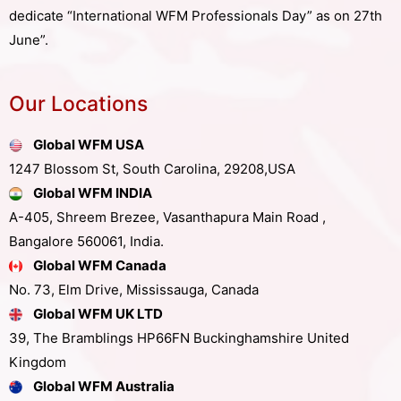
dedicate “International WFM Professionals Day” as on 27th
June”.
Our Locations
Global WFM USA
1247 Blossom St, South Carolina, 29208,USA
Global WFM INDIA
A-405, Shreem Brezee, Vasanthapura Main Road ,
Bangalore 560061, India.
Global WFM Canada
No. 73, Elm Drive, Mississauga, Canada
Global WFM UK LTD
39, The Bramblings HP66FN Buckinghamshire United
Kingdom
Global WFM Australia