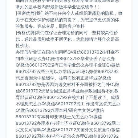
期向各大院校毕业生购买最新版本毕业证成绩单保证您
拿到的是学校内部最新版本毕业证成绩单！）
[保密优势]我们绝不向任何个人或组织泄露您的隐私，致
力于在充分保护你隐私的前提下，为您提供更优质的体
验和服务。完成交易，删除客户资料
[价格优势]我们在保证合理定价的同时，坚持较高性价
比，通过品质和效率不断优化，为您倾情诠释什么是高
性价比。
办理假毕业证在国内能用吗Q\微信86013792挂科拿不
到毕业证怎么办Q\微信86013792毕业证丢了怎么办
Q\微信86013792没有正常毕业怎么办理毕业证Q\微信
86013792没毕业可以办学历认证吗Q\微信86013792
您是否因为中途辍学、挂科而没有正常毕业Q\微信
86013792您是否因为递交材料不齐而被拒之门外Q\微
信86013792您是否因没正常毕业而导致回国得不到教
育部认证Q\微信86013792在校挂科了不想读了、成绩
不理想怎么办Q\微信86013792找工 作没有文凭怎么办
Q\微信86013792办理本科/研究生文凭Q\微信
86013792有本科却要求硕士又怎么办Q\微信
86013792办理本科/硕士毕业证Q\微信86013792网上
买文凭可靠吗Q\微信86013792买国外文凭质量Q\微信
86013792国外本科毕业证怎么办理Q\微信86013792