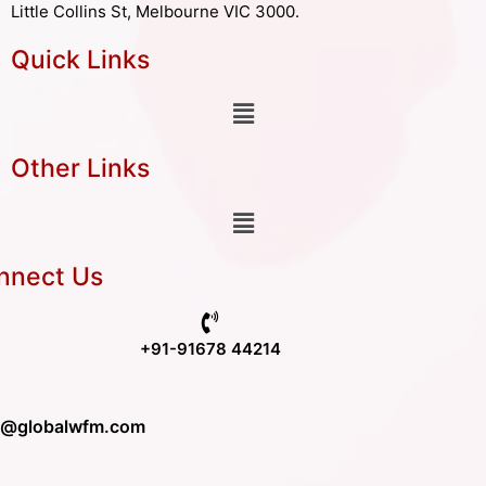
Little Collins St, Melbourne VIC 3000.
Quick Links
Other Links
nnect Us
+91-91678 44214
o@globalwfm.com