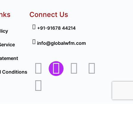
inks
Connect Us
+91-91678 44214
licy
info@globalwfm.com
Service
tatement
 Conditions