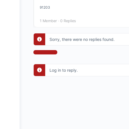
91203
1 Member
·
0 Replies
Sorry, there were no replies found.
Log In to Reply
Log in to reply.