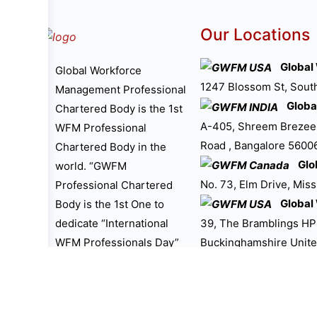
Our Locations
Globa
Global Workforce
1247 Blossom St, Sout
Management Professional
Globa
Chartered Body is the 1st
A-405, Shreem Brezee
WFM Professional
Road , Bangalore 560061
Chartered Body in the
Glo
world. “GWFM
No. 73, Elm Drive, Mis
Professional Chartered
Global
Body is the 1st One to
dedicate “International
39, The Bramblings H
WFM Professionals Day”
Buckinghamshire Unit
as on 27th June”.
Global
Little Collins St, Melb