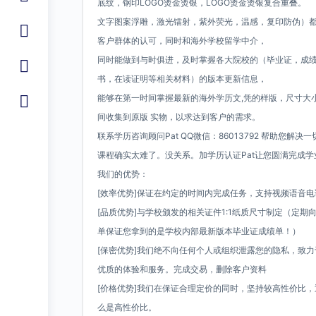
底纹，钢印LOGO烫金烫银，LOGO烫金烫银复合重叠。
文字图案浮雕，激光镭射，紫外荧光，温感，复印防伪）都
客户群体的认可，同时和海外学校留学中介，
同时能做到与时俱进，及时掌握各大院校的（毕业证，成
书，在读证明等相关材料）的版本更新信息，
能够在第一时间掌握最新的海外学历文,凭的样版，尺寸大
间收集到原版 实物，以求达到客户的需求。
联系学历咨询顾问Pat QQ微信：86013792 帮助您
课程确实太难了。没关系。加学历认证Pat让您圆满完成
我们的优势：
[效率优势]保证在约定的时间内完成任务，支持视频语音
[品质优势]与学校颁发的相关证件1:1纸质尺寸制定（定
单保证您拿到的是学校内部最新版本毕业证成绩单！）
[保密优势]我们绝不向任何个人或组织泄露您的隐私，致
优质的体验和服务。完成交易，删除客户资料
[价格优势]我们在保证合理定价的同时，坚持较高性价比
么是高性价比。