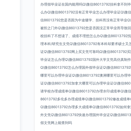
办理假毕业证在国内能用吗Q\微信86013792挂科拿不到毕
么办Q\微信86013792没有正常毕业怎么办理毕业证Q\微信
信86013792您是否因为中途辍学、挂科而没有正常毕业Q\
被拒之门外Q\微信86013792您是否因没正常毕业而导致回国
校挂科了不想读了、成绩不理想怎么办Q\微信86013792找工
理本科/研究生文凭Q\微信86013792有本科却要求硕士又怎
证Q\微信86013792网上买文凭可靠吗Q\微信86013792
毕业证怎么办理Q\微信86013792国外大学文凭高仿真制作
Q\微信86013792怎么办理国外假毕业证Q\微信8601379
哪里可以办理毕业证Q\微信86013792澳洲哪里可以办理毕
证Q\微信86013792加拿大哪里可以办理毕业证Q\微信8601
请学校办理成绩单Q\微信86013792办理水印成绩单Q\微信
86013792多伦多办理成绩单Q\微信86013792修改成绩单
Q\微信86013792办理多大成绩单Q\微信86013792如何
外文凭Q\微信86013792快速办理国外毕业证Q\微信86013
假文凭网上能查到吗