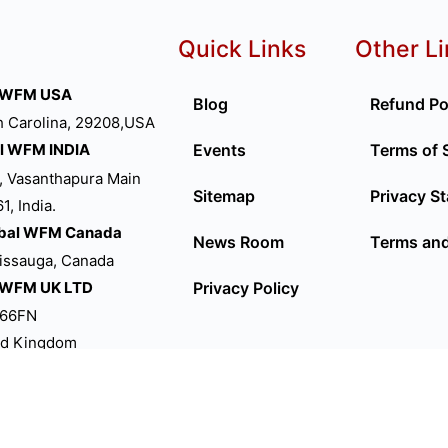
Quick Links
Other L
l WFM USA
Blog
Refund Po
h Carolina, 29208,USA
Events
Terms of 
l WFM INDIA
, Vasanthapura Main
Sitemap
Privacy S
, India.
bal WFM Canada
News Room
Terms and
sissauga, Canada
Privacy Policy
 WFM UK LTD
P66FN
ed Kingdom
 WFM Australia
ourne VIC 3000.