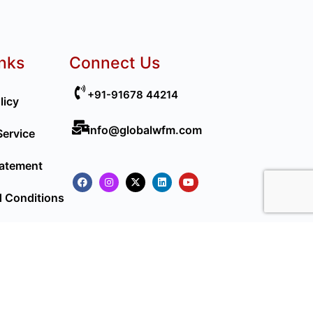
inks
Connect Us
+91-91678 44214
licy
info@globalwfm.com
Service
tatement
 Conditions