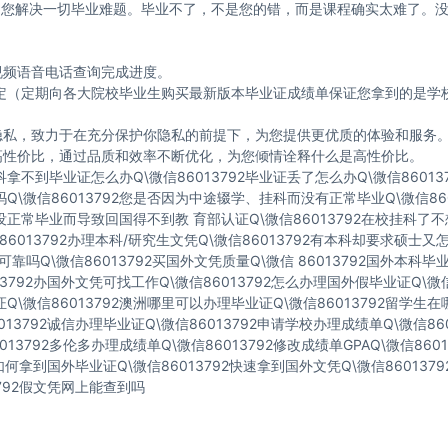
2 帮助您解决一切毕业难题。毕业不了，不是您的错，而是课程确实太难了。
视频语音电话查询完成进度。
寸制定（定期向各大院校毕业生购买最新版本毕业证成绩单保证您拿到的是
的隐私，致力于在充分保护你隐私的前提下，为您提供更优质的体验和服务
高性价比，通过品质和效率不断优化，为您倾情诠释什么是高性价比。
科拿不到毕业证怎么办Q\微信86013792毕业证丢了怎么办Q\微信8601
吗Q\微信86013792您是否因为中途辍学、挂科而没有正常毕业Q\微信86
因没正常毕业而导致回国得不到教 育部认证Q\微信86013792在校挂科
86013792办理本科/研究生文凭Q\微信86013792有本科却要求硕士又怎
可靠吗Q\微信86013792买国外文凭质量Q\微信 86013792国外本科
13792办国外文凭可找工作Q\微信86013792怎么办理国外假毕业证Q\微
证Q\微信86013792澳洲哪里可以办理毕业证Q\微信86013792留学生
013792诚信办理毕业证Q\微信86013792申请学校办理成绩单Q\微信86
013792多伦多办理成绩单Q\微信86013792修改成绩单GPAQ\微信860
92如何拿到国外毕业证Q\微信86013792快速拿到国外文凭Q\微信86013
3792假文凭网上能查到吗