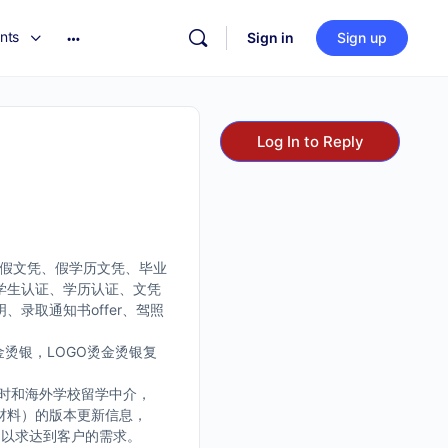
nts
Sign in
Sign up
Log In to Reply
、假文凭、假学历文凭、毕业
学生认证、学历认证、文凭
录取通知书offer、驾照
烫银，LOGO烫金烫银复
时和海外学校留学中介，
材料）的版本更新信息，
，以求达到客户的需求。