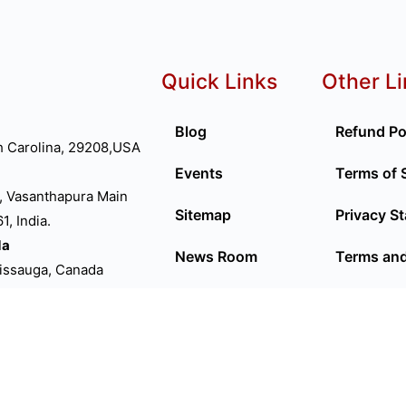
Quick Links
Other L
Blog
Refund Po
h Carolina, 29208,USA
Events
Terms of 
, Vasanthapura Main
Sitemap
Privacy S
, India.
da
News Room
Terms and
sissauga, Canada
D
Privacy Policy
P66FN
ed Kingdom
lia
ourne VIC 3000.