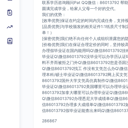
联系学历咨询顾问Pat QQ微信：8601379
圆满完成学业，给家人父母一个好的交代。
我们的优势：
[效率优势]保证在约定的时间内完成任务，支持
[品质优势]与学校颁发的相关证件1:1纸质尺
单！）
[保密优势]我们绝不向任何个人或组织泄露您
[价格优势]我们在保证合理定价的同时，坚持较
办理假毕业证在国内能用吗Q\微信86013792挂
毕业证Q\微信86013792没毕业可以办学历认证
料不齐而被拒之门外Q\微信86013792您是否
Q\微信86013792找工 作没有文凭怎么办Q\微信
理本科/硕士毕业证Q\微信86013792网上买文凭
86013792国外大学文凭高仿真制作Q\微信860
毕业证Q\微信86013792美国哪里可以办理毕业
86013792加拿大哪里可以办理毕业证Q\微信86
Q\微信86013792办理悉尼大学成绩单Q\微信86
信86013792办理多大成绩单Q\微信860137
信86013792假毕业证能查出来吗Q\微信8601
286867