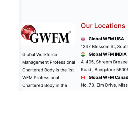
Our Locations
Global WFM USA
1247 Blossom St, Sout
Global WFM INDIA
Global Workforce
A-405, Shreem Brezee
Management Professional
Road , Bangalore 560061
Chartered Body is the 1st
Global WFM Cana
WFM Professional
No. 73, Elm Drive, Mis
Chartered Body in the
Global WFM UK LT
world. “GWFM
39, The Bramblings H
Professional Chartered
Buckinghamshire Unit
Body is the 1st One to
Global WFM Austra
dedicate “International
Little Collins St, Melb
WFM Professionals Day”