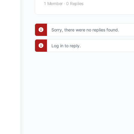
1 Member
·
0 Replies
Sorry, there were no replies found.
Log in to reply.