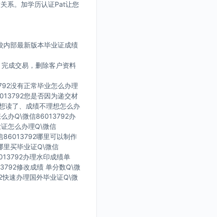
没关系。加学历认证Pat让您
学校内部最新版本毕业证成绩
。完成交易，删除客户资料
3792没有正常毕业怎么办理
013792您是否因为递交材
了不想读了、成绩不理想怎么办
么办Q\微信86013792办
毕业证怎么办理Q\微信
信86013792哪里可以制作
在哪里买毕业证Q\微信
013792办理水印成绩单
13792修改成绩 单分数Q\微
792快速办理国外毕业证Q\微