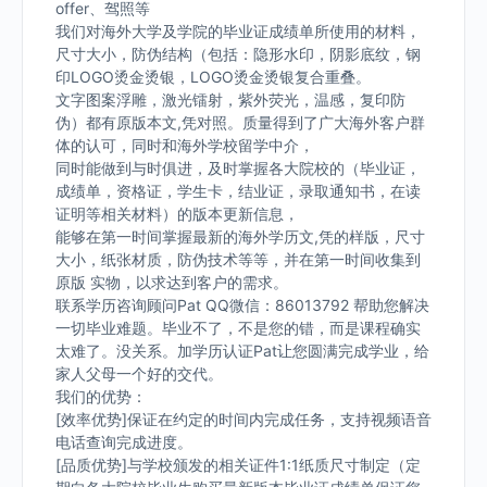
offer、驾照等
我们对海外大学及学院的毕业证成绩单所使用的材料，
尺寸大小，防伪结构（包括：隐形水印，阴影底纹，钢
印LOGO烫金烫银，LOGO烫金烫银复合重叠。
文字图案浮雕，激光镭射，紫外荧光，温感，复印防
伪）都有原版本文,凭对照。质量得到了广大海外客户群
体的认可，同时和海外学校留学中介，
同时能做到与时俱进，及时掌握各大院校的（毕业证，
成绩单，资格证，学生卡，结业证，录取通知书，在读
证明等相关材料）的版本更新信息，
能够在第一时间掌握最新的海外学历文,凭的样版，尺寸
大小，纸张材质，防伪技术等等，并在第一时间收集到
原版 实物，以求达到客户的需求。
联系学历咨询顾问Pat QQ微信：86013792 帮助您解决
一切毕业难题。毕业不了，不是您的错，而是课程确实
太难了。没关系。加学历认证Pat让您圆满完成学业，给
家人父母一个好的交代。
我们的优势：
[效率优势]保证在约定的时间内完成任务，支持视频语音
电话查询完成进度。
[品质优势]与学校颁发的相关证件1:1纸质尺寸制定（定