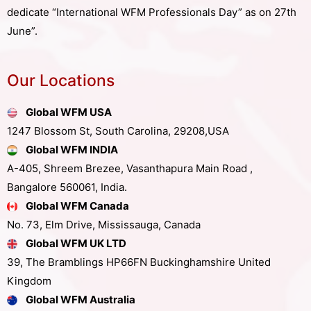
dedicate “International WFM Professionals Day” as on 27th
June”.
Our Locations
Global WFM USA
1247 Blossom St, South Carolina, 29208,USA
Global WFM INDIA
A-405, Shreem Brezee, Vasanthapura Main Road ,
Bangalore 560061, India.
Global WFM Canada
No. 73, Elm Drive, Mississauga, Canada
Global WFM UK LTD
39, The Bramblings HP66FN Buckinghamshire United
Kingdom
Global WFM Australia