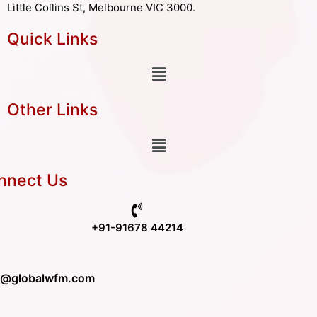
Little Collins St, Melbourne VIC 3000.
Quick Links
Other Links
nnect Us
+91-91678 44214
o@globalwfm.com