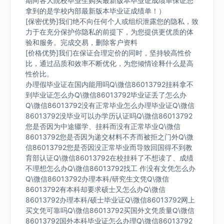
期向各大院校毕业生购买最新版本毕业证成绩单保证您
拿到的是学校内部最新版本毕业证成绩单！）
[保密优势]我们绝不向任何个人或组织泄露您的隐私，致
力于在充分保护你隐私的前提下，为您提供更优质的体
验和服务。完成交易，删除客户资料
[价格优势]我们在保证合理定价的同时，坚持较高性价
比，通过品质和效率不断优化，为您倾情诠释什么是高
性价比。
办理假毕业证在国内能用吗Q\微信86013792挂科拿不
到毕业证怎么办Q\微信86013792毕业证丢了怎么办
Q\微信86013792没有正常毕业怎么办理毕业证Q\微信
86013792没毕业可以办学历认证吗Q\微信86013792
您是否因为中途辍学、挂科而没有正常毕业Q\微信
86013792您是否因为递交材料不齐而被拒之门外Q\微
信86013792您是否因没正常毕业而导致回国得不到教
育部认证Q\微信86013792在校挂科了不想读了、成绩
不理想怎么办Q\微信86013792找工 作没有文凭怎么办
Q\微信86013792办理本科/研究生文凭Q\微信
86013792有本科却要求硕士又怎么办Q\微信
86013792办理本科/硕士毕业证Q\微信86013792网上
买文凭可靠吗Q\微信86013792买国外文凭质量Q\微信
86013792国外本科毕业证怎么办理Q\微信86013792