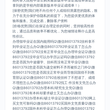
期向各大院校毕业生购买最新版本毕业证成绩单保证您
拿到的是学校内部最新版本毕业证成绩单！）
[保密优势]我们绝不向任何个人或组织泄露您的隐私，致
力于在充分保护你隐私的前提下，为您提供更优质的体
验和服务。完成交易，删除客户资料
[价格优势]我们在保证合理定价的同时，坚持较高性价
比，通过品质和效率不断优化，为您倾情诠释什么是高
性价比。
办理假毕业证在国内能用吗Q\微信86013792挂科拿不
到毕业证怎么办Q\微信86013792毕业证丢了怎么办
Q\微信86013792没有正常毕业怎么办理毕业证Q\微信
86013792没毕业可以办学历认证吗Q\微信86013792
您是否因为中途辍学、挂科而没有正常毕业Q\微信
86013792您是否因为递交材料不齐而被拒之门外Q\微
信86013792您是否因没正常毕业而导致回国得不到教
育部认证Q\微信86013792在校挂科了不想读了、成绩
不理想怎么办Q\微信86013792找工 作没有文凭怎么办
Q\微信86013792办理本科/研究生文凭Q\微信
86013792有本科却要求硕士又怎么办Q\微信
86013792办理本科/硕士毕业证Q\微信86013792网上
买文凭可靠吗Q\微信86013792买国外文凭质量Q\微信
86013792国外本科毕业证怎么办理Q\微信86013792