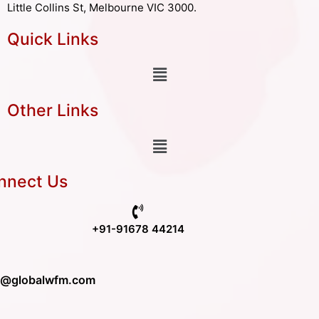
Little Collins St, Melbourne VIC 3000.
Quick Links
Other Links
nnect Us
+91-91678 44214
o@globalwfm.com