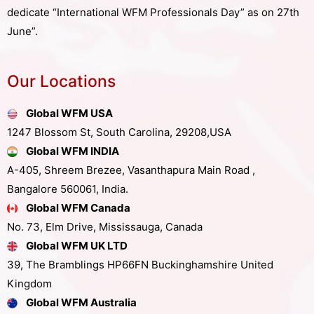
dedicate “International WFM Professionals Day” as on 27th
June”.
Our Locations
Global WFM USA
1247 Blossom St, South Carolina, 29208,USA
Global WFM INDIA
A-405, Shreem Brezee, Vasanthapura Main Road ,
Bangalore 560061, India.
Global WFM Canada
No. 73, Elm Drive, Mississauga, Canada
Global WFM UK LTD
39, The Bramblings HP66FN Buckinghamshire United
Kingdom
Global WFM Australia