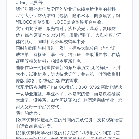
offer、驾照等
我们对海外大学及学院的毕业证成绩单所使用的材料，
尺寸大小，防伪结构（包括：隐形水印，阴影底纹，钢
印LOGO烫金烫银，LOGO烫金烫银复合重叠。
文字图案浮雕，激光镭射，紫外荧光，温感，复印防
伪）都有原版本文,凭对照。质量得到了广大海外客户群
体的认可，同时和海外学校留学中介，
同时能做到与时俱进，及时掌握各大院校的（毕业证，
成绩单，资格证，学生卡，结业证，录取通知书，在读
证明等相关材料）的版本更新信息，
能够在第一时间掌握最新的海外学历文,凭的样版，尺寸
大小，纸张材质，防伪技术等等，并在第一时间收集到
原版 实物，以求达到客户的需求。
联系学历咨询顾问Pat QQ微信：86013792 帮助您解决
一切毕业难题。毕业不了，不是您的错，而是课程确实
太难了。没关系。加学历认证Pat让您圆满完成学业，给
家人父母一个好的交代。
我们的优势：
[效率优势]保证在约定的时间内完成任务，支持视频语音
电话查询完成进度。
[品质优势]与学校颁发的相关证件1:1纸质尺寸制定（定