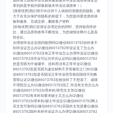
期向各大院校毕业生购买最新版本毕业证成绩单保证您
拿到的是学校内部最新版本毕业证成绩单！）
[保密优势]我们绝不向任何个人或组织泄露您的隐私，致
力于在充分保护你隐私的前提下，为您提供更优质的体
验和服务。完成交易，删除客户资料
[价格优势]我们在保证合理定价的同时，坚持较高性价
比，通过品质和效率不断优化，为您倾情诠释什么是高
性价比。
办理假毕业证在国内能用吗Q\微信86013792挂科拿不
到毕业证怎么办Q\微信86013792毕业证丢了怎么办
Q\微信86013792没有正常毕业怎么办理毕业证Q\微信
86013792没毕业可以办学历认证吗Q\微信86013792
您是否因为中途辍学、挂科而没有正常毕业Q\微信
86013792您是否因为递交材料不齐而被拒之门外Q\微
信86013792您是否因没正常毕业而导致回国得不到教
育部认证Q\微信86013792在校挂科了不想读了、成绩
不理想怎么办Q\微信86013792找工 作没有文凭怎么办
Q\微信86013792办理本科/研究生文凭Q\微信
86013792有本科却要求硕士又怎么办Q\微信
86013792办理本科/硕士毕业证Q\微信86013792网上
买文凭可靠吗Q\微信86013792买国外文凭质量Q\微信
86013792国外本科毕业证怎么办理Q\微信86013792