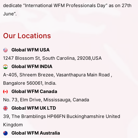
dedicate “International WFM Professionals Day” as on 27th
June”.
Our Locations
Global WFM USA
1247 Blossom St, South Carolina, 29208,USA
Global WFM INDIA
A-405, Shreem Brezee, Vasanthapura Main Road ,
Bangalore 560061, India.
Global WFM Canada
No. 73, Elm Drive, Mississauga, Canada
Global WFM UK LTD
39, The Bramblings HP66FN Buckinghamshire United
Kingdom
Global WFM Australia