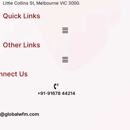
Little Collins St, Melbourne VIC 3000.
Quick Links
Other Links
nnect Us
+91-91678 44214
o@globalwfm.com