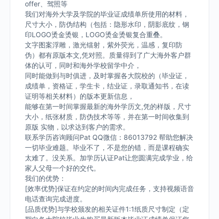
offer、驾照等
我们对海外大学及学院的毕业证成绩单所使用的材料，
尺寸大小，防伪结构（包括：隐形水印，阴影底纹，钢
印LOGO烫金烫银，LOGO烫金烫银复合重叠。
文字图案浮雕，激光镭射，紫外荧光，温感，复印防
伪）都有原版本文,凭对照。质量得到了广大海外客户群
体的认可，同时和海外学校留学中介，
同时能做到与时俱进，及时掌握各大院校的（毕业证，
成绩单，资格证，学生卡，结业证，录取通知书，在读
证明等相关材料）的版本更新信息，
能够在第一时间掌握最新的海外学历文,凭的样版，尺寸
大小，纸张材质，防伪技术等等，并在第一时间收集到
原版 实物，以求达到客户的需求。
联系学历咨询顾问Pat QQ微信：86013792 帮助您解决
一切毕业难题。毕业不了，不是您的错，而是课程确实
太难了。没关系。加学历认证Pat让您圆满完成学业，给
家人父母一个好的交代。
我们的优势：
[效率优势]保证在约定的时间内完成任务，支持视频语音
电话查询完成进度。
[品质优势]与学校颁发的相关证件1:1纸质尺寸制定（定