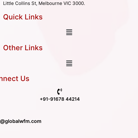
Little Collins St, Melbourne VIC 3000.
Quick Links
Other Links
nnect Us
+91-91678 44214
o@globalwfm.com