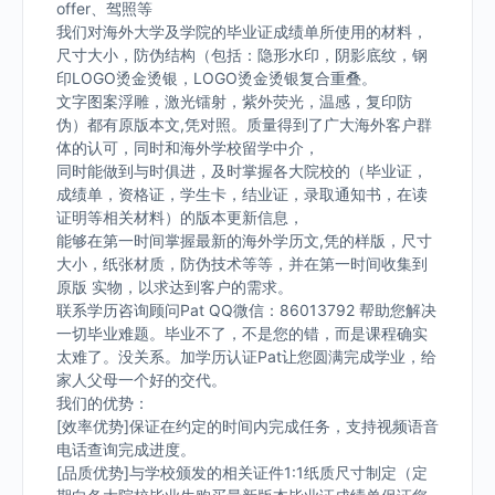
offer、驾照等
我们对海外大学及学院的毕业证成绩单所使用的材料，
尺寸大小，防伪结构（包括：隐形水印，阴影底纹，钢
印LOGO烫金烫银，LOGO烫金烫银复合重叠。
文字图案浮雕，激光镭射，紫外荧光，温感，复印防
伪）都有原版本文,凭对照。质量得到了广大海外客户群
体的认可，同时和海外学校留学中介，
同时能做到与时俱进，及时掌握各大院校的（毕业证，
成绩单，资格证，学生卡，结业证，录取通知书，在读
证明等相关材料）的版本更新信息，
能够在第一时间掌握最新的海外学历文,凭的样版，尺寸
大小，纸张材质，防伪技术等等，并在第一时间收集到
原版 实物，以求达到客户的需求。
联系学历咨询顾问Pat QQ微信：86013792 帮助您解决
一切毕业难题。毕业不了，不是您的错，而是课程确实
太难了。没关系。加学历认证Pat让您圆满完成学业，给
家人父母一个好的交代。
我们的优势：
[效率优势]保证在约定的时间内完成任务，支持视频语音
电话查询完成进度。
[品质优势]与学校颁发的相关证件1:1纸质尺寸制定（定