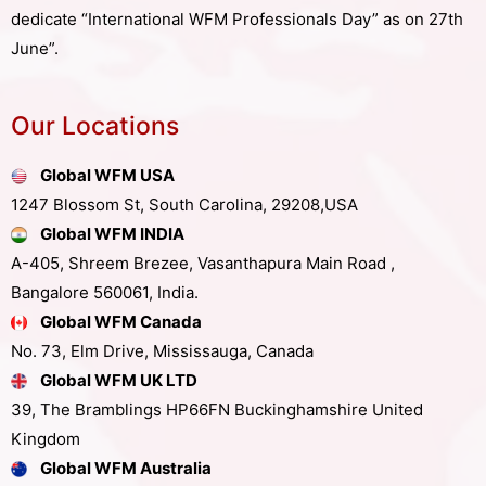
dedicate “International WFM Professionals Day” as on 27th
June”.
Our Locations
Global WFM USA
1247 Blossom St, South Carolina, 29208,USA
Global WFM INDIA
A-405, Shreem Brezee, Vasanthapura Main Road ,
Bangalore 560061, India.
Global WFM Canada
No. 73, Elm Drive, Mississauga, Canada
Global WFM UK LTD
39, The Bramblings HP66FN Buckinghamshire United
Kingdom
Global WFM Australia