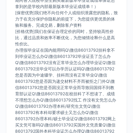
期向各大院校毕业生购买最新版本毕业证成绩单保证您
拿到的是学校内部最新版本毕业证成绩单！）
[保密优势]我们绝不向任何个人或组织泄露您的隐私，致
力于在充分保护你隐私的前提下，为您提供更优质的体
验和服务。完成交易，删除客户资料
[价格优势]我们在保证合理定价的同时，坚持较高性价
比，通过品质和效率不断优化，为您倾情诠释什么是高
性价比。
办理假毕业证在国内能用吗Q\微信86013792挂科拿不
到毕业证怎么办Q\微信86013792毕业证丢了怎么办
Q\微信86013792没有正常毕业怎么办理毕业证Q\微信
86013792没毕业可以办学历认证吗Q\微信86013792
您是否因为中途辍学、挂科而没有正常毕业Q\微信
86013792您是否因为递交材料不齐而被拒之门外Q\微
信86013792您是否因没正常毕业而导致回国得不到教
育部认证Q\微信86013792在校挂科了不想读了、成绩
不理想怎么办Q\微信86013792找工 作没有文凭怎么办
Q\微信86013792办理本科/研究生文凭Q\微信
86013792有本科却要求硕士又怎么办Q\微信
86013792办理本科/硕士毕业证Q\微信86013792网上
买文凭可靠吗Q\微信86013792买国外文凭质量Q\微信
86013792国外本科毕业证怎么办理Q\微信86013792