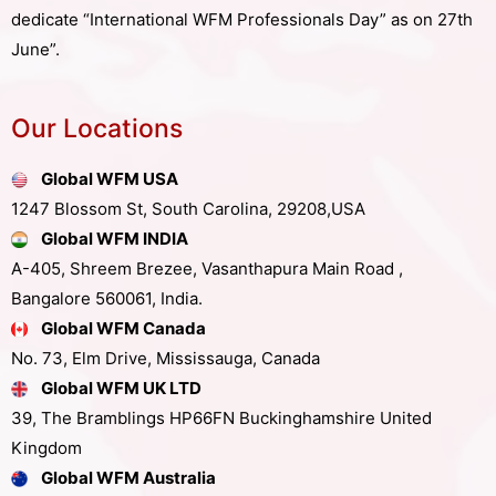
dedicate “International WFM Professionals Day” as on 27th
June”.
Our Locations
Global WFM USA
1247 Blossom St, South Carolina, 29208,USA
Global WFM INDIA
A-405, Shreem Brezee, Vasanthapura Main Road ,
Bangalore 560061, India.
Global WFM Canada
No. 73, Elm Drive, Mississauga, Canada
Global WFM UK LTD
39, The Bramblings HP66FN Buckinghamshire United
Kingdom
Global WFM Australia