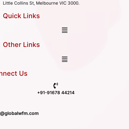
Little Collins St, Melbourne VIC 3000.
Quick Links
Other Links
nnect Us
+91-91678 44214
o@globalwfm.com