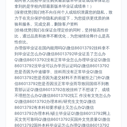
期向各大院校毕业生购买最新版本毕业证成绩单保证您
拿到的是学校内部最新版本毕业证成绩单！）
[保密优势]我们绝不向任何个人或组织泄露您的隐私，致
力于在充分保护你隐私的前提下，为您提供更优质的体
验和服务。完成交易，删除客户资料
[价格优势]我们在保证合理定价的同时，坚持较高性价
比，通过品质和效率不断优化，为您倾情诠释什么是高
性价比。
办理假毕业证在国内能用吗Q\微信86013792挂科拿不
到毕业证怎么办Q\微信86013792毕业证丢了怎么办
Q\微信86013792没有正常毕业怎么办理毕业证Q\微信
86013792没毕业可以办学历认证吗Q\微信86013792
您是否因为中途辍学、挂科而没有正常毕业Q\微信
86013792您是否因为递交材料不齐而被拒之门外Q\微
信86013792您是否因没正常毕业而导致回国得不到教
育部认证Q\微信86013792在校挂科了不想读了、成绩
不理想怎么办Q\微信86013792找工 作没有文凭怎么办
Q\微信86013792办理本科/研究生文凭Q\微信
86013792有本科却要求硕士又怎么办Q\微信
86013792办理本科/硕士毕业证Q\微信86013792网上
买文凭可靠吗Q\微信86013792买国外文凭质量Q\微信
86013792国外本科毕业证怎么办理Q\微信86013792