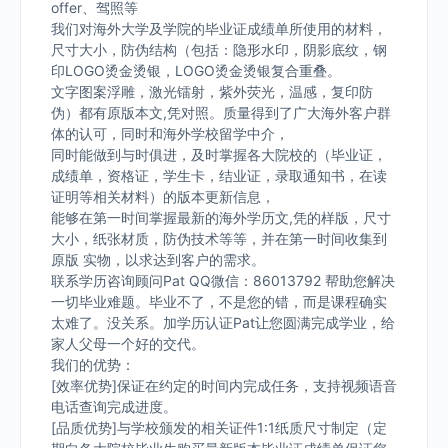
offer、驾照等
我们对海外大学及学院的毕业证成绩单所使用的材料，
尺寸大小，防伪结构（包括：隐形水印，阴影底纹，钢
印LOGO烫金烫银，LOGO烫金烫银复合重叠。
文字图案浮雕，激光镭射，紫外荧光，温感，复印防
伪）都有原版本文,凭对照。质量得到了广大海外客户群
体的认可，同时和海外学校留学中介，
同时能做到与时俱进，及时掌握各大院校的（毕业证，
成绩单，资格证，学生卡，结业证，录取通知书，在读
证明等相关材料）的版本更新信息，
能够在第一时间掌握最新的海外学历文,凭的样版，尺寸
大小，纸张材质，防伪技术等等，并在第一时间收集到
原版 实物，以求达到客户的需求。
联系学历咨询顾问Pat QQ微信：86013792 帮助您解决
一切毕业难题。毕业不了，不是您的错，而是课程确实
太难了。没关系。加学历认证Pat让您圆满完成学业，给
家人父母一个好的交代。
我们的优势：
[效率优势]保证在约定的时间内完成任务，支持视频语音
电话查询完成进度。
[品质优势]与学校颁发的相关证件1:1纸质尺寸制定（定