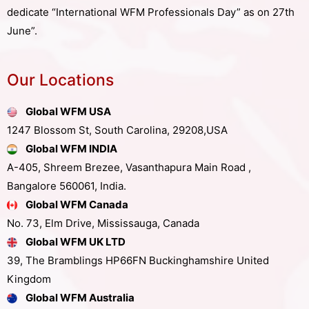
dedicate “International WFM Professionals Day” as on 27th
June”.
Our Locations
Global WFM USA
1247 Blossom St, South Carolina, 29208,USA
Global WFM INDIA
A-405, Shreem Brezee, Vasanthapura Main Road ,
Bangalore 560061, India.
Global WFM Canada
No. 73, Elm Drive, Mississauga, Canada
Global WFM UK LTD
39, The Bramblings HP66FN Buckinghamshire United
Kingdom
Global WFM Australia