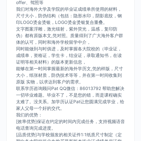
offer、驾照等
我们对海外大学及学院的毕业证成绩单所使用的材料，
尺寸大小，防伪结构（包括：隐形水印，阴影底纹，钢
印LOGO烫金烫银，LOGO烫金烫银复合重叠。
文字图案浮雕，激光镭射，紫外荧光，温感，复印防
伪）都有原版本文,凭对照。质量得到了广大海外客户群
体的认可，同时和海外学校留学中介，
同时能做到与时俱进，及时掌握各大院校的（毕业证，
成绩单，资格证，学生卡，结业证，录取通知书，在读
证明等相关材料）的版本更新信息，
能够在第一时间掌握最新的海外学历文,凭的样版，尺寸
大小，纸张材质，防伪技术等等，并在第一时间收集到
原版 实物，以求达到客户的需求。
联系学历咨询顾问Pat QQ微信：86013792 帮助您解决
一切毕业难题。毕业不了，不是您的错，而是课程确实
太难了。没关系。加学历认证Pat让您圆满完成学业，给
家人父母一个好的交代。
我们的优势：
[效率优势]保证在约定的时间内完成任务，支持视频语音
电话查询完成进度。
[品质优势]与学校颁发的相关证件1:1纸质尺寸制定（定