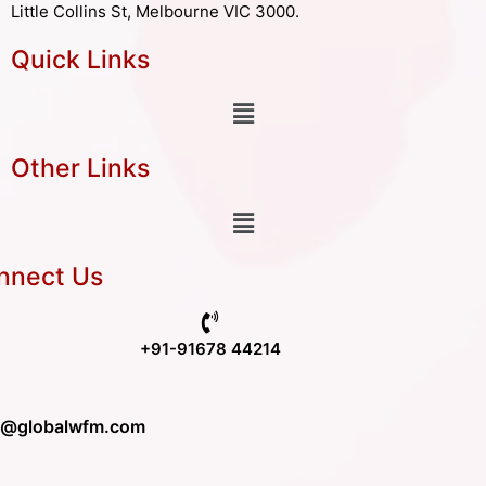
Little Collins St, Melbourne VIC 3000.
Quick Links
Other Links
nnect Us
+91-91678 44214
o@globalwfm.com