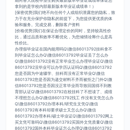
期向各大院校毕业生购买最新版本毕业证成绩单保证您
拿到的是学校内部最新版本毕业证成绩单！）
[保密优势]我们绝不向任何个人或组织泄露您的隐私，致
力于在充分保护你隐私的前提下，为您提供更优质的体
验和服务。完成交易，删除客户资料
[价格优势]我们在保证合理定价的同时，坚持较高性价
比，通过品质和效率不断优化，为您倾情诠释什么是高
性价比。
办理假毕业证在国内能用吗Q\微信86013792挂科拿不
到毕业证怎么办Q\微信86013792毕业证丢了怎么办
Q\微信86013792没有正常毕业怎么办理毕业证Q\微信
86013792没毕业可以办学历认证吗Q\微信86013792
您是否因为中途辍学、挂科而没有正常毕业Q\微信
86013792您是否因为递交材料不齐而被拒之门外Q\微
信86013792您是否因没正常毕业而导致回国得不到教
育部认证Q\微信86013792在校挂科了不想读了、成绩
不理想怎么办Q\微信86013792找工 作没有文凭怎么办
Q\微信86013792办理本科/研究生文凭Q\微信
86013792有本科却要求硕士又怎么办Q\微信
86013792办理本科/硕士毕业证Q\微信86013792网上
买文凭可靠吗Q\微信86013792买国外文凭质量Q\微信
86013792国外本科毕业证怎么办理Q\微信86013792