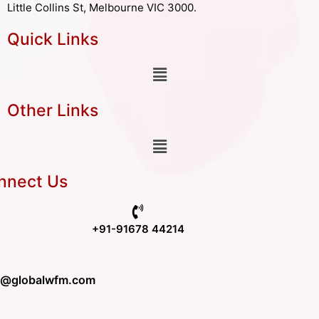
Little Collins St, Melbourne VIC 3000.
Quick Links
Other Links
nnect Us
+91-91678 44214
o@globalwfm.com