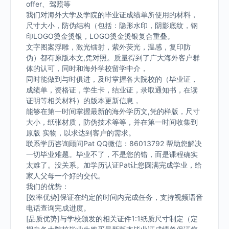
offer、驾照等
我们对海外大学及学院的毕业证成绩单所使用的材料，
尺寸大小，防伪结构（包括：隐形水印，阴影底纹，钢
印LOGO烫金烫银，LOGO烫金烫银复合重叠。
文字图案浮雕，激光镭射，紫外荧光，温感，复印防
伪）都有原版本文,凭对照。质量得到了广大海外客户群
体的认可，同时和海外学校留学中介，
同时能做到与时俱进，及时掌握各大院校的（毕业证，
成绩单，资格证，学生卡，结业证，录取通知书，在读
证明等相关材料）的版本更新信息，
能够在第一时间掌握最新的海外学历文,凭的样版，尺寸
大小，纸张材质，防伪技术等等，并在第一时间收集到
原版 实物，以求达到客户的需求。
联系学历咨询顾问Pat QQ微信：86013792 帮助您解决
一切毕业难题。毕业不了，不是您的错，而是课程确实
太难了。没关系。加学历认证Pat让您圆满完成学业，给
家人父母一个好的交代。
我们的优势：
[效率优势]保证在约定的时间内完成任务，支持视频语音
电话查询完成进度。
[品质优势]与学校颁发的相关证件1:1纸质尺寸制定（定