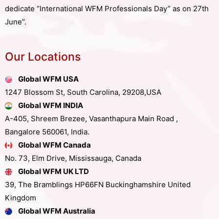
dedicate “International WFM Professionals Day” as on 27th
June”.
Our Locations
Global WFM USA
1247 Blossom St, South Carolina, 29208,USA
Global WFM INDIA
A-405, Shreem Brezee, Vasanthapura Main Road ,
Bangalore 560061, India.
Global WFM Canada
No. 73, Elm Drive, Mississauga, Canada
Global WFM UK LTD
39, The Bramblings HP66FN Buckinghamshire United
Kingdom
Global WFM Australia