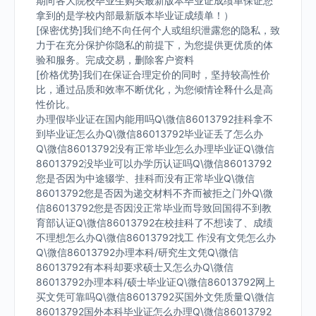
期向各大院校毕业生购买最新版本毕业证成绩单保证您
拿到的是学校内部最新版本毕业证成绩单！）
[保密优势]我们绝不向任何个人或组织泄露您的隐私，致
力于在充分保护你隐私的前提下，为您提供更优质的体
验和服务。完成交易，删除客户资料
[价格优势]我们在保证合理定价的同时，坚持较高性价
比，通过品质和效率不断优化，为您倾情诠释什么是高
性价比。
办理假毕业证在国内能用吗Q\微信86013792挂科拿不
到毕业证怎么办Q\微信86013792毕业证丢了怎么办
Q\微信86013792没有正常毕业怎么办理毕业证Q\微信
86013792没毕业可以办学历认证吗Q\微信86013792
您是否因为中途辍学、挂科而没有正常毕业Q\微信
86013792您是否因为递交材料不齐而被拒之门外Q\微
信86013792您是否因没正常毕业而导致回国得不到教
育部认证Q\微信86013792在校挂科了不想读了、成绩
不理想怎么办Q\微信86013792找工 作没有文凭怎么办
Q\微信86013792办理本科/研究生文凭Q\微信
86013792有本科却要求硕士又怎么办Q\微信
86013792办理本科/硕士毕业证Q\微信86013792网上
买文凭可靠吗Q\微信86013792买国外文凭质量Q\微信
86013792国外本科毕业证怎么办理Q\微信86013792