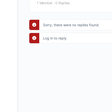
1 Member
·
0 Replies
Sorry, there were no replies found.
Log in to reply.