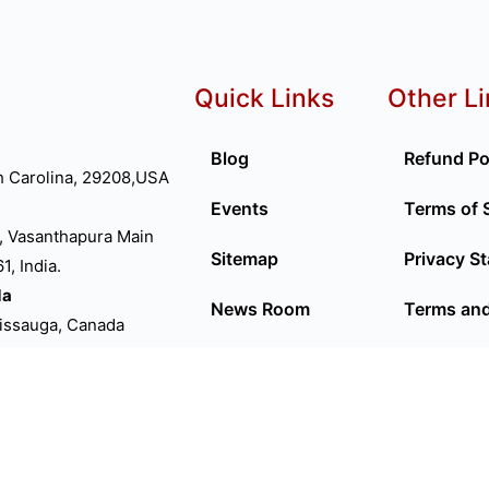
Quick Links
Other L
Blog
Refund Po
h Carolina, 29208,USA
Events
Terms of 
, Vasanthapura Main
Sitemap
Privacy S
, India.
da
News Room
Terms and
sissauga, Canada
D
Privacy Policy
P66FN
ed Kingdom
lia
ourne VIC 3000.