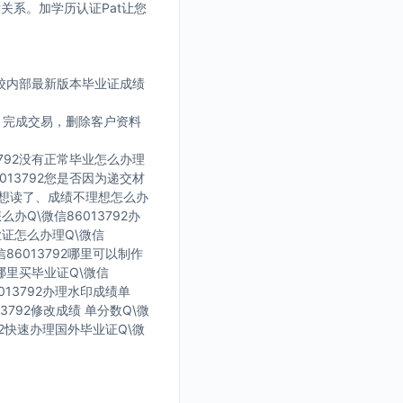
没关系。加学历认证Pat让您
学校内部最新版本毕业证成绩
。完成交易，删除客户资料
3792没有正常毕业怎么办理
013792您是否因为递交材
了不想读了、成绩不理想怎么办
么办Q\微信86013792办
毕业证怎么办理Q\微信
信86013792哪里可以制作
在哪里买毕业证Q\微信
013792办理水印成绩单
13792修改成绩 单分数Q\微
792快速办理国外毕业证Q\微