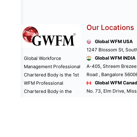
Our Locations
Global WFM USA
1247 Blossom St, Sout
Global WFM INDIA
Global Workforce
A-405, Shreem Brezee
Management Professional
Road , Bangalore 560061
Chartered Body is the 1st
Global WFM Cana
WFM Professional
No. 73, Elm Drive, Mis
Chartered Body in the
Global WFM UK LT
world. “GWFM
39, The Bramblings H
Professional Chartered
Buckinghamshire Unit
Body is the 1st One to
Global WFM Austra
dedicate “International
Little Collins St, Melb
WFM Professionals Day”