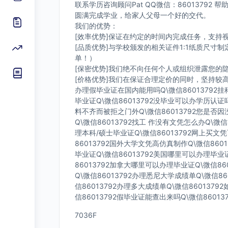
联系学历咨询顾问Pat QQ微信：8601379
圆满完成学业，给家人父母一个好的交代。
我们的优势：
[效率优势]保证在约定的时间内完成任务，支持
[品质优势]与学校颁发的相关证件1:1纸质尺
单！）
[保密优势]我们绝不向任何个人或组织泄露您
[价格优势]我们在保证合理定价的同时，坚持较
办理假毕业证在国内能用吗Q\微信86013792挂
毕业证Q\微信86013792没毕业可以办学历认证
料不齐而被拒之门外Q\微信86013792您是否
Q\微信86013792找工 作没有文凭怎么办Q\微信
理本科/硕士毕业证Q\微信86013792网上买文凭
86013792国外大学文凭高仿真制作Q\微信860
毕业证Q\微信86013792美国哪里可以办理毕业
86013792加拿大哪里可以办理毕业证Q\微信86
Q\微信86013792办理悉尼大学成绩单Q\微信86
信86013792办理多大成绩单Q\微信860137
信86013792假毕业证能查出来吗Q\微信8601
7036F