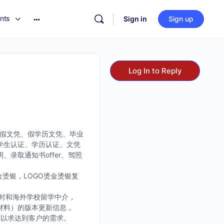
nts
Sign in
Sign up
Log In to Reply
、假文凭、假学历文凭、毕业
学生认证、学历认证、文凭
录取通知书offer、驾照
烫银，LOGO烫金烫银复
时和海外学校留学中介，
材料）的版本更新信息，
，以求达到客户的需求。