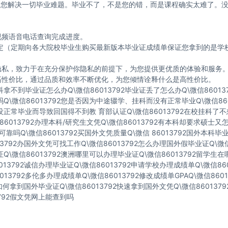
2 帮助您解决一切毕业难题。毕业不了，不是您的错，而是课程确实太难了。
视频语音电话查询完成进度。
寸制定（定期向各大院校毕业生购买最新版本毕业证成绩单保证您拿到的是
的隐私，致力于在充分保护你隐私的前提下，为您提供更优质的体验和服务
高性价比，通过品质和效率不断优化，为您倾情诠释什么是高性价比。
科拿不到毕业证怎么办Q\微信86013792毕业证丢了怎么办Q\微信8601
吗Q\微信86013792您是否因为中途辍学、挂科而没有正常毕业Q\微信86
因没正常毕业而导致回国得不到教 育部认证Q\微信86013792在校挂科
86013792办理本科/研究生文凭Q\微信86013792有本科却要求硕士又怎
可靠吗Q\微信86013792买国外文凭质量Q\微信 86013792国外本科
13792办国外文凭可找工作Q\微信86013792怎么办理国外假毕业证Q\微
证Q\微信86013792澳洲哪里可以办理毕业证Q\微信86013792留学生
013792诚信办理毕业证Q\微信86013792申请学校办理成绩单Q\微信86
013792多伦多办理成绩单Q\微信86013792修改成绩单GPAQ\微信860
92如何拿到国外毕业证Q\微信86013792快速拿到国外文凭Q\微信86013
3792假文凭网上能查到吗