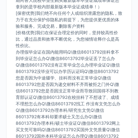
期向各大院校毕业生购买最新版本毕业证成绩单保证您
拿到的是学校内部最新版本毕业证成绩单！）
[保密优势]我们绝不向任何个人或组织泄露您的隐私，致
力于在充分保护你隐私的前提下，为您提供更优质的体
验和服务。完成交易，删除客户资料
[价格优势]我们在保证合理定价的同时，坚持较高性价
比，通过品质和效率不断优化，为您倾情诠释什么是高
性价比。
办理假毕业证在国内能用吗Q\微信86013792挂科拿不
到毕业证怎么办Q\微信86013792毕业证丢了怎么办
Q\微信86013792没有正常毕业怎么办理毕业证Q\微信
86013792没毕业可以办学历认证吗Q\微信86013792
您是否因为中途辍学、挂科而没有正常毕业Q\微信
86013792您是否因为递交材料不齐而被拒之门外Q\微
信86013792您是否因没正常毕业而导致回国得不到教
育部认证Q\微信86013792在校挂科了不想读了、成绩
不理想怎么办Q\微信86013792找工 作没有文凭怎么办
Q\微信86013792办理本科/研究生文凭Q\微信
86013792有本科却要求硕士又怎么办Q\微信
86013792办理本科/硕士毕业证Q\微信86013792网上
买文凭可靠吗Q\微信86013792买国外文凭质量Q\微信
86013792国外本科毕业证怎么办理Q\微信86013792