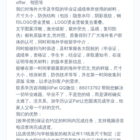
offer、驾照等
我们对海外大学及学院的毕业证成绩单所使用的材料，
尺寸大小，防伪结构（包括：隐形水印，阴影底纹，钢
印LOGO烫金烫银，LOGO烫金烫银复合重叠。
文字图案浮雕，激光镭射，紫外荧光，温感，复印防
伪）都有原版本文,凭对照。质量得到了广大海外客户群
体的认可，同时和海外学校留学中介，
同时能做到与时俱进，及时掌握各大院校的（毕业证，
成绩单，资格证，学生卡，结业证，录取通知书，在读
证明等相关材料）的版本更新信息，
能够在第一时间掌握最新的海外学历文,凭的样版，尺寸
大小，纸张材质，防伪技术等等，并在第一时间收集到
原版 实物，以求达到客户的需求。
联系学历咨询顾问Pat QQ微信：86013792 帮助您解决
一切毕业难题。毕业不了，不是您的错，而是课程确实
太难了。没关系。加学历认证Pat让您圆满完成学业，给
家人父母一个好的交代。
我们的优势：
[效率优势]保证在约定的时间内完成任务，支持视频语音
电话查询完成进度。
[品质优势]与学校颁发的相关证件1:1纸质尺寸制定（定