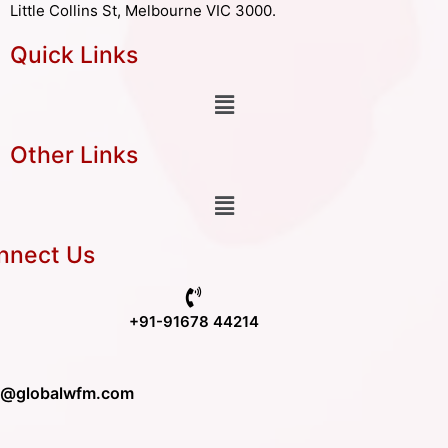
Little Collins St, Melbourne VIC 3000.
Quick Links
Other Links
nnect Us
+91-91678 44214
o@globalwfm.com