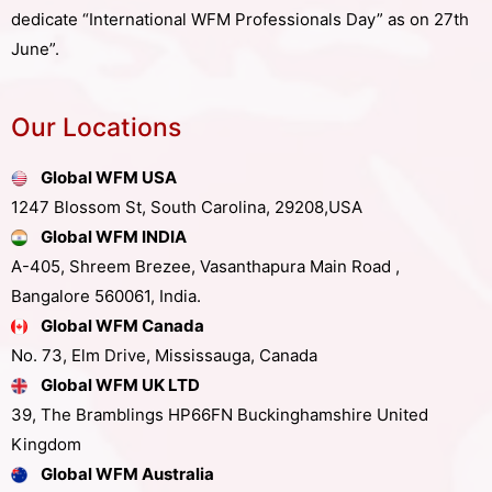
dedicate “International WFM Professionals Day” as on 27th
June”.
Our Locations
Global WFM USA
1247 Blossom St, South Carolina, 29208,USA
Global WFM INDIA
A-405, Shreem Brezee, Vasanthapura Main Road ,
Bangalore 560061, India.
Global WFM Canada
No. 73, Elm Drive, Mississauga, Canada
Global WFM UK LTD
39, The Bramblings HP66FN Buckinghamshire United
Kingdom
Global WFM Australia