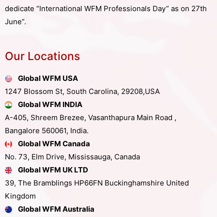
dedicate “International WFM Professionals Day” as on 27th
June”.
Our Locations
Global WFM USA
1247 Blossom St, South Carolina, 29208,USA
Global WFM INDIA
A-405, Shreem Brezee, Vasanthapura Main Road ,
Bangalore 560061, India.
Global WFM Canada
No. 73, Elm Drive, Mississauga, Canada
Global WFM UK LTD
39, The Bramblings HP66FN Buckinghamshire United
Kingdom
Global WFM Australia