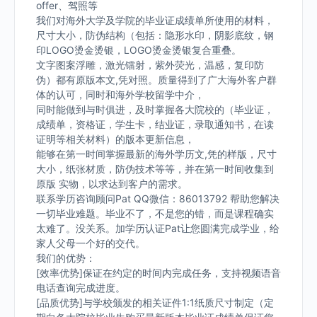
offer、驾照等
我们对海外大学及学院的毕业证成绩单所使用的材料，
尺寸大小，防伪结构（包括：隐形水印，阴影底纹，钢
印LOGO烫金烫银，LOGO烫金烫银复合重叠。
文字图案浮雕，激光镭射，紫外荧光，温感，复印防
伪）都有原版本文,凭对照。质量得到了广大海外客户群
体的认可，同时和海外学校留学中介，
同时能做到与时俱进，及时掌握各大院校的（毕业证，
成绩单，资格证，学生卡，结业证，录取通知书，在读
证明等相关材料）的版本更新信息，
能够在第一时间掌握最新的海外学历文,凭的样版，尺寸
大小，纸张材质，防伪技术等等，并在第一时间收集到
原版 实物，以求达到客户的需求。
联系学历咨询顾问Pat QQ微信：86013792 帮助您解决
一切毕业难题。毕业不了，不是您的错，而是课程确实
太难了。没关系。加学历认证Pat让您圆满完成学业，给
家人父母一个好的交代。
我们的优势：
[效率优势]保证在约定的时间内完成任务，支持视频语音
电话查询完成进度。
[品质优势]与学校颁发的相关证件1:1纸质尺寸制定（定