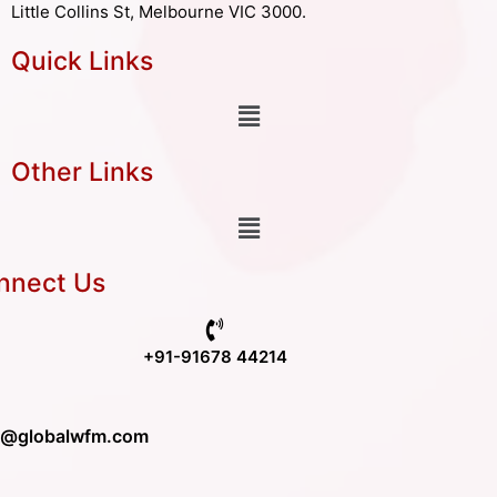
Little Collins St, Melbourne VIC 3000.
Quick Links
Other Links
nnect Us
+91-91678 44214
o@globalwfm.com