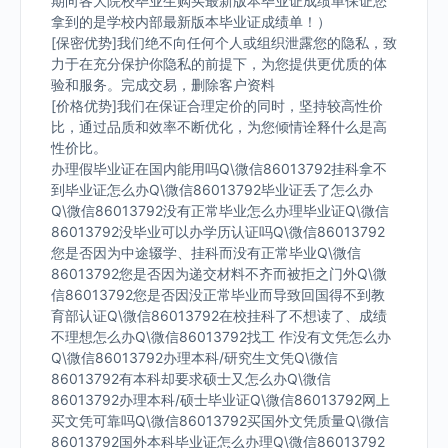
期向各大院校毕业生购买最新版本毕业证成绩单保证您
拿到的是学校内部最新版本毕业证成绩单！）
[保密优势]我们绝不向任何个人或组织泄露您的隐私，致
力于在充分保护你隐私的前提下，为您提供更优质的体
验和服务。完成交易，删除客户资料
[价格优势]我们在保证合理定价的同时，坚持较高性价
比，通过品质和效率不断优化，为您倾情诠释什么是高
性价比。
办理假毕业证在国内能用吗Q\微信86013792挂科拿不
到毕业证怎么办Q\微信86013792毕业证丢了怎么办
Q\微信86013792没有正常毕业怎么办理毕业证Q\微信
86013792没毕业可以办学历认证吗Q\微信86013792
您是否因为中途辍学、挂科而没有正常毕业Q\微信
86013792您是否因为递交材料不齐而被拒之门外Q\微
信86013792您是否因没正常毕业而导致回国得不到教
育部认证Q\微信86013792在校挂科了不想读了、成绩
不理想怎么办Q\微信86013792找工 作没有文凭怎么办
Q\微信86013792办理本科/研究生文凭Q\微信
86013792有本科却要求硕士又怎么办Q\微信
86013792办理本科/硕士毕业证Q\微信86013792网上
买文凭可靠吗Q\微信86013792买国外文凭质量Q\微信
86013792国外本科毕业证怎么办理Q\微信86013792