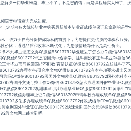
2 帮助您解决一切毕业难题。毕业不了，不是您的错，而是课程确实太难了。
视频语音电话查询完成进度。
寸制定（定期向各大院校毕业生购买最新版本毕业证成绩单保证您拿到的是
的隐私，致力于在充分保护你隐私的前提下，为您提供更优质的体验和服务
高性价比，通过品质和效率不断优化，为您倾情诠释什么是高性价比。
科拿不到毕业证怎么办Q\微信86013792毕业证丢了怎么办Q\微信8601
吗Q\微信86013792您是否因为中途辍学、挂科而没有正常毕业Q\微信86
因没正常毕业而导致回国得不到教 育部认证Q\微信86013792在校挂科
86013792办理本科/研究生文凭Q\微信86013792有本科却要求硕士又怎
可靠吗Q\微信86013792买国外文凭质量Q\微信 86013792国外本科
13792办国外文凭可找工作Q\微信86013792怎么办理国外假毕业证Q\微
证Q\微信86013792澳洲哪里可以办理毕业证Q\微信86013792留学生
013792诚信办理毕业证Q\微信86013792申请学校办理成绩单Q\微信86
013792多伦多办理成绩单Q\微信86013792修改成绩单GPAQ\微信860
92如何拿到国外毕业证Q\微信86013792快速拿到国外文凭Q\微信86013
3792假文凭网上能查到吗