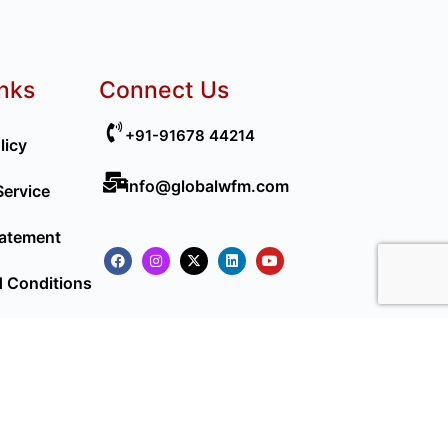
inks
Connect Us
+91-91678 44214
licy
info@globalwfm.com
Service
tatement
 Conditions