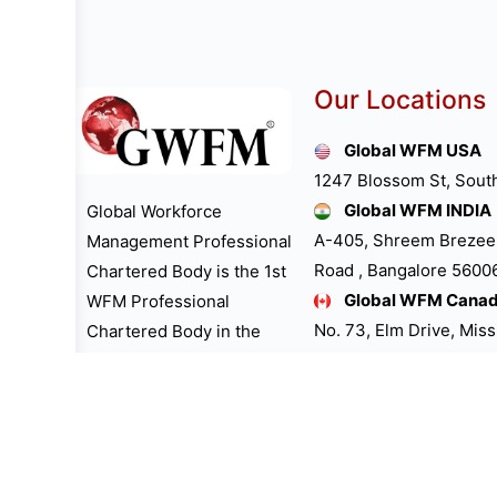
Our Locations
Global WFM USA
1247 Blossom St, Sout
Global WFM INDIA
Global Workforce
A-405, Shreem Brezee
Management Professional
Road , Bangalore 560061
Chartered Body is the 1st
Global WFM Cana
WFM Professional
No. 73, Elm Drive, Mis
Chartered Body in the
Global WFM UK LT
world. “GWFM
39, The Bramblings H
Professional Chartered
Buckinghamshire Unit
Body is the 1st One to
Global WFM Austra
dedicate “International
Little Collins St, Melb
WFM Professionals Day”