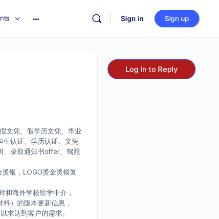
nts
Sign in
Sign up
Log In to Reply
、假文凭、假学历文凭、毕业
学生认证、学历认证、文凭
录取通知书offer、驾照
烫银，LOGO烫金烫银复
时和海外学校留学中介，
材料）的版本更新信息，
，以求达到客户的需求。