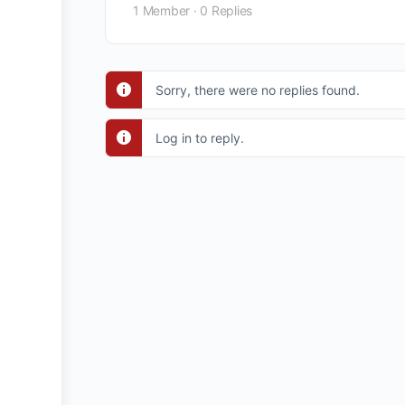
1 Member
·
0 Replies
Sorry, there were no replies found.
Log in to reply.