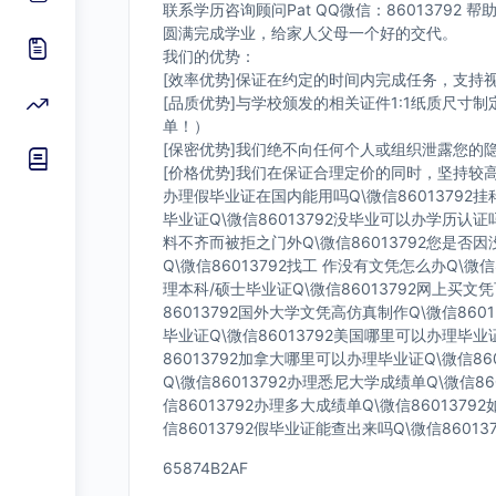
联系学历咨询顾问Pat QQ微信：8601379
圆满完成学业，给家人父母一个好的交代。
我们的优势：
[效率优势]保证在约定的时间内完成任务，支持
[品质优势]与学校颁发的相关证件1:1纸质尺
单！）
[保密优势]我们绝不向任何个人或组织泄露您
[价格优势]我们在保证合理定价的同时，坚持较
办理假毕业证在国内能用吗Q\微信86013792挂
毕业证Q\微信86013792没毕业可以办学历认证
料不齐而被拒之门外Q\微信86013792您是否
Q\微信86013792找工 作没有文凭怎么办Q\微信
理本科/硕士毕业证Q\微信86013792网上买文凭
86013792国外大学文凭高仿真制作Q\微信860
毕业证Q\微信86013792美国哪里可以办理毕业
86013792加拿大哪里可以办理毕业证Q\微信86
Q\微信86013792办理悉尼大学成绩单Q\微信86
信86013792办理多大成绩单Q\微信860137
信86013792假毕业证能查出来吗Q\微信8601
65874B2AF