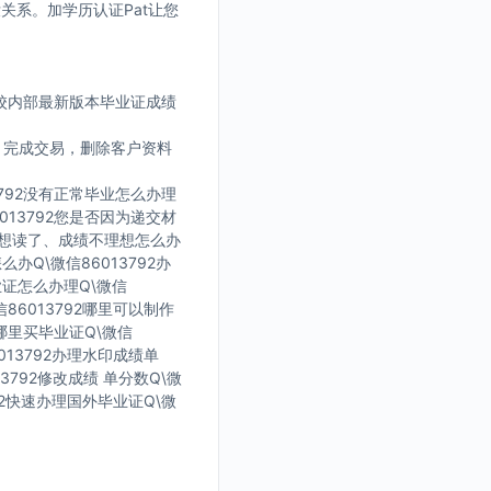
没关系。加学历认证Pat让您
学校内部最新版本毕业证成绩
。完成交易，删除客户资料
3792没有正常毕业怎么办理
013792您是否因为递交材
了不想读了、成绩不理想怎么办
么办Q\微信86013792办
毕业证怎么办理Q\微信
信86013792哪里可以制作
在哪里买毕业证Q\微信
013792办理水印成绩单
13792修改成绩 单分数Q\微
792快速办理国外毕业证Q\微