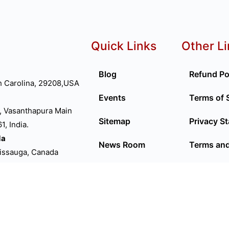
Quick Links
Other L
Blog
Refund Po
h Carolina, 29208,USA
Events
Terms of 
, Vasanthapura Main
Sitemap
Privacy S
, India.
da
News Room
Terms and
sissauga, Canada
D
Privacy Policy
P66FN
ed Kingdom
lia
ourne VIC 3000.