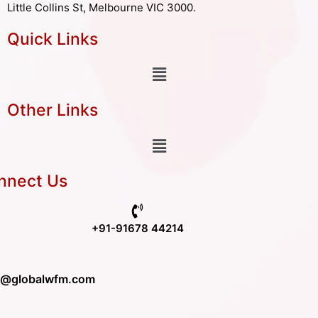
Little Collins St, Melbourne VIC 3000.
Quick Links
Other Links
nnect Us
+91-91678 44214
o@globalwfm.com