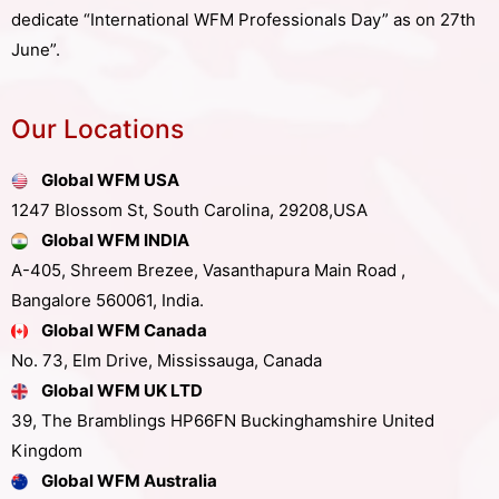
dedicate “International WFM Professionals Day” as on 27th
June”.
Our Locations
Global WFM USA
1247 Blossom St, South Carolina, 29208,USA
Global WFM INDIA
A-405, Shreem Brezee, Vasanthapura Main Road ,
Bangalore 560061, India.
Global WFM Canada
No. 73, Elm Drive, Mississauga, Canada
Global WFM UK LTD
39, The Bramblings HP66FN Buckinghamshire United
Kingdom
Global WFM Australia