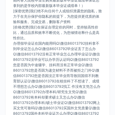
期向各大院校毕业生购买最新版本毕业证成绩单保证您
拿到的是学校内部最新版本毕业证成绩单！）
[保密优势]我们绝不向任何个人或组织泄露您的隐私，致
力于在充分保护你隐私的前提下，为您提供更优质的体
验和服务。完成交易，删除客户资料
[价格优势]我们在保证合理定价的同时，坚持较高性价
比，通过品质和效率不断优化，为您倾情诠释什么是高
性价比。
办理假毕业证在国内能用吗Q\微信86013792挂科拿不
到毕业证怎么办Q\微信86013792毕业证丢了怎么办
Q\微信86013792没有正常毕业怎么办理毕业证Q\微信
86013792没毕业可以办学历认证吗Q\微信86013792
您是否因为中途辍学、挂科而没有正常毕业Q\微信
86013792您是否因为递交材料不齐而被拒之门外Q\微
信86013792您是否因没正常毕业而导致回国得不到教
育部认证Q\微信86013792在校挂科了不想读了、成绩
不理想怎么办Q\微信86013792找工 作没有文凭怎么办
Q\微信86013792办理本科/研究生文凭Q\微信
86013792有本科却要求硕士又怎么办Q\微信
86013792办理本科/硕士毕业证Q\微信86013792网上
买文凭可靠吗Q\微信86013792买国外文凭质量Q\微信
86013792国外本科毕业证怎么办理Q\微信86013792