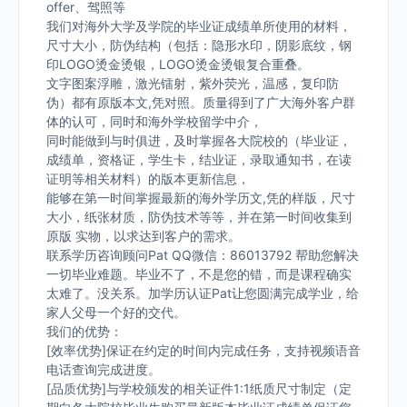
offer、驾照等
我们对海外大学及学院的毕业证成绩单所使用的材料，
尺寸大小，防伪结构（包括：隐形水印，阴影底纹，钢
印LOGO烫金烫银，LOGO烫金烫银复合重叠。
文字图案浮雕，激光镭射，紫外荧光，温感，复印防
伪）都有原版本文,凭对照。质量得到了广大海外客户群
体的认可，同时和海外学校留学中介，
同时能做到与时俱进，及时掌握各大院校的（毕业证，
成绩单，资格证，学生卡，结业证，录取通知书，在读
证明等相关材料）的版本更新信息，
能够在第一时间掌握最新的海外学历文,凭的样版，尺寸
大小，纸张材质，防伪技术等等，并在第一时间收集到
原版 实物，以求达到客户的需求。
联系学历咨询顾问Pat QQ微信：86013792 帮助您解决
一切毕业难题。毕业不了，不是您的错，而是课程确实
太难了。没关系。加学历认证Pat让您圆满完成学业，给
家人父母一个好的交代。
我们的优势：
[效率优势]保证在约定的时间内完成任务，支持视频语音
电话查询完成进度。
[品质优势]与学校颁发的相关证件1:1纸质尺寸制定（定