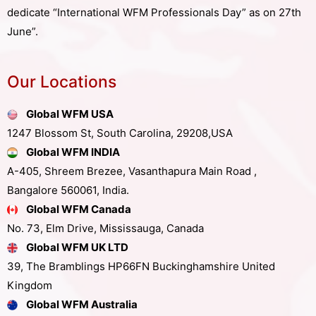
dedicate “International WFM Professionals Day” as on 27th
June”.
Our Locations
Global WFM USA
1247 Blossom St, South Carolina, 29208,USA
Global WFM INDIA
A-405, Shreem Brezee, Vasanthapura Main Road ,
Bangalore 560061, India.
Global WFM Canada
No. 73, Elm Drive, Mississauga, Canada
Global WFM UK LTD
39, The Bramblings HP66FN Buckinghamshire United
Kingdom
Global WFM Australia