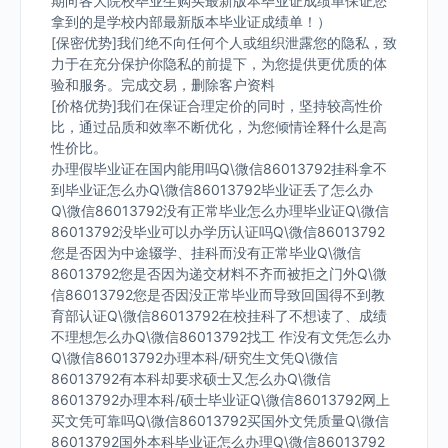
期向各大院校毕业生购买最新版本毕业证成绩单保证您
拿到的是学校内部最新版本毕业证成绩单！）
[保密优势]我们绝不向任何个人或组织泄露您的隐私，致
力于在充分保护你隐私的前提下，为您提供更优质的体
验和服务。完成交易，删除客户资料
[价格优势]我们在保证合理定价的同时，坚持较高性价
比，通过品质和效率不断优化，为您倾情诠释什么是高
性价比。
办理假毕业证在国内能用吗Q\微信86013792挂科拿不
到毕业证怎么办Q\微信86013792毕业证丢了怎么办
Q\微信86013792没有正常毕业怎么办理毕业证Q\微信
86013792没毕业可以办学历认证吗Q\微信86013792
您是否因为中途辍学、挂科而没有正常毕业Q\微信
86013792您是否因为递交材料不齐而被拒之门外Q\微
信86013792您是否因没正常毕业而导致回国得不到教
育部认证Q\微信86013792在校挂科了不想读了、成绩
不理想怎么办Q\微信86013792找工 作没有文凭怎么办
Q\微信86013792办理本科/研究生文凭Q\微信
86013792有本科却要求硕士又怎么办Q\微信
86013792办理本科/硕士毕业证Q\微信86013792网上
买文凭可靠吗Q\微信86013792买国外文凭质量Q\微信
86013792国外本科毕业证怎么办理Q\微信86013792