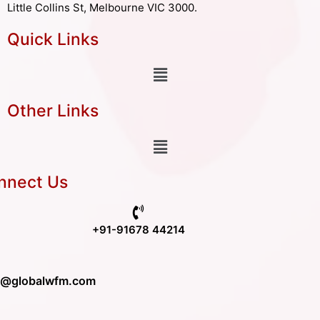
Little Collins St, Melbourne VIC 3000.
Quick Links
Other Links
nnect Us
+91-91678 44214
o@globalwfm.com