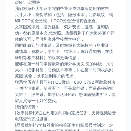
offer、驾照等
我们对海外大学及学院的毕业证成绩单所使用的材料，
尺寸大小，防伪结构（包括：隐形水印，阴影底纹，钢
印LOGO烫金烫银，LOGO烫金烫银复合重叠。
文字图案浮雕，激光镭射，紫外荧光，温感，复印防
伪）都有原版本文,凭对照。质量得到了广大海外客户群
体的认可，同时和海外学校留学中介，
同时能做到与时俱进，及时掌握各大院校的（毕业证，
成绩单，资格证，学生卡，结业证，录取通知书，在读
证明等相关材料）的版本更新信息，
能够在第一时间掌握最新的海外学历文,凭的样版，尺寸
大小，纸张材质，防伪技术等等，并在第一时间收集到
原版 实物，以求达到客户的需求。
联系学历咨询顾问Pat QQ微信：86013792 帮助您解决
一切毕业难题。毕业不了，不是您的错，而是课程确实
太难了。没关系。加学历认证Pat让您圆满完成学业，给
家人父母一个好的交代。
我们的优势：
[效率优势]保证在约定的时间内完成任务，支持视频语音
电话查询完成进度。
[品质优势]与学校颁发的相关证件1:1纸质尺寸制定（定