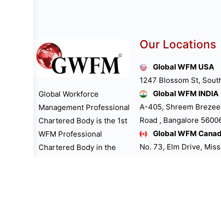
Our Locations
Global WFM USA
1247 Blossom St, Sout
Global WFM INDIA
Global Workforce
A-405, Shreem Brezee
Management Professional
Road , Bangalore 560061
Chartered Body is the 1st
Global WFM Cana
WFM Professional
No. 73, Elm Drive, Mis
Chartered Body in the
Global WFM UK LT
world. “GWFM
39, The Bramblings H
Professional Chartered
Buckinghamshire Unit
Body is the 1st One to
Global WFM Austra
dedicate “International
Little Collins St, Melb
WFM Professionals Day”