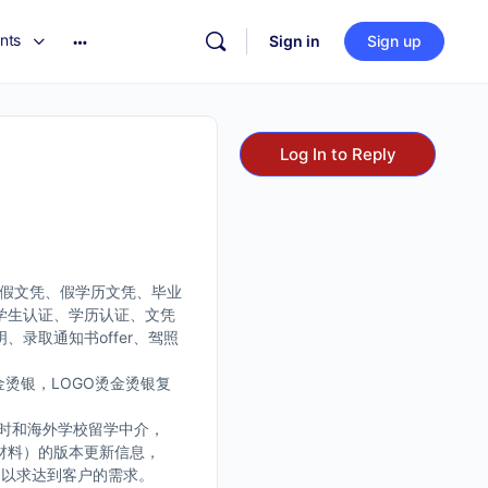
nts
Sign in
Sign up
Log In to Reply
、假文凭、假学历文凭、毕业
学生认证、学历认证、文凭
录取通知书offer、驾照
烫银，LOGO烫金烫银复
时和海外学校留学中介，
材料）的版本更新信息，
，以求达到客户的需求。