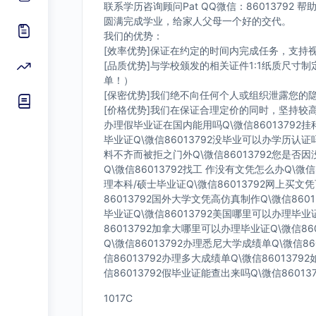
联系学历咨询顾问Pat QQ微信：8601379
圆满完成学业，给家人父母一个好的交代。
我们的优势：
[效率优势]保证在约定的时间内完成任务，支持
[品质优势]与学校颁发的相关证件1:1纸质尺
单！）
[保密优势]我们绝不向任何个人或组织泄露您
[价格优势]我们在保证合理定价的同时，坚持较
办理假毕业证在国内能用吗Q\微信86013792挂
毕业证Q\微信86013792没毕业可以办学历认证
料不齐而被拒之门外Q\微信86013792您是否
Q\微信86013792找工 作没有文凭怎么办Q\微信
理本科/硕士毕业证Q\微信86013792网上买文凭
86013792国外大学文凭高仿真制作Q\微信860
毕业证Q\微信86013792美国哪里可以办理毕业
86013792加拿大哪里可以办理毕业证Q\微信86
Q\微信86013792办理悉尼大学成绩单Q\微信86
信86013792办理多大成绩单Q\微信860137
信86013792假毕业证能查出来吗Q\微信8601
1017C