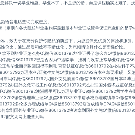
2 帮助您解决一切毕业难题。毕业不了，不是您的错，而是课程确实太难了。
视频语音电话查询完成进度。
寸制定（定期向各大院校毕业生购买最新版本毕业证成绩单保证您拿到的是
的隐私，致力于在充分保护你隐私的前提下，为您提供更优质的体验和服务
高性价比，通过品质和效率不断优化，为您倾情诠释什么是高性价比。
科拿不到毕业证怎么办Q\微信86013792毕业证丢了怎么办Q\微信8601
吗Q\微信86013792您是否因为中途辍学、挂科而没有正常毕业Q\微信86
因没正常毕业而导致回国得不到教 育部认证Q\微信86013792在校挂科
86013792办理本科/研究生文凭Q\微信86013792有本科却要求硕士又怎
可靠吗Q\微信86013792买国外文凭质量Q\微信 86013792国外本科
13792办国外文凭可找工作Q\微信86013792怎么办理国外假毕业证Q\微
证Q\微信86013792澳洲哪里可以办理毕业证Q\微信86013792留学生
013792诚信办理毕业证Q\微信86013792申请学校办理成绩单Q\微信86
013792多伦多办理成绩单Q\微信86013792修改成绩单GPAQ\微信860
92如何拿到国外毕业证Q\微信86013792快速拿到国外文凭Q\微信86013
3792假文凭网上能查到吗