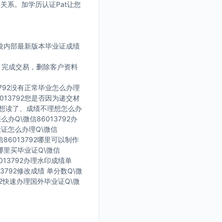
没关系。加学历认证Pat让您
学校内部最新版本毕业证成绩
。完成交易，删除客户资料
3792没有正常毕业怎么办理
013792您是否因为递交材
了不想读了、成绩不理想怎么办
么办Q\微信86013792办
毕业证怎么办理Q\微信
信86013792哪里可以制作
在哪里买毕业证Q\微信
013792办理水印成绩单
13792修改成绩 单分数Q\微
792快速办理国外毕业证Q\微