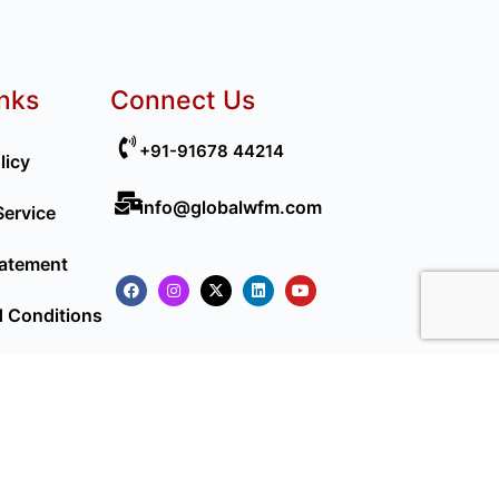
inks
Connect Us
+91-91678 44214
licy
info@globalwfm.com
Service
tatement
 Conditions