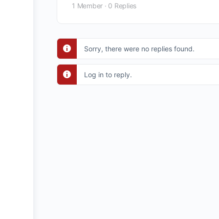
1 Member
·
0 Replies
Sorry, there were no replies found.
Log in to reply.