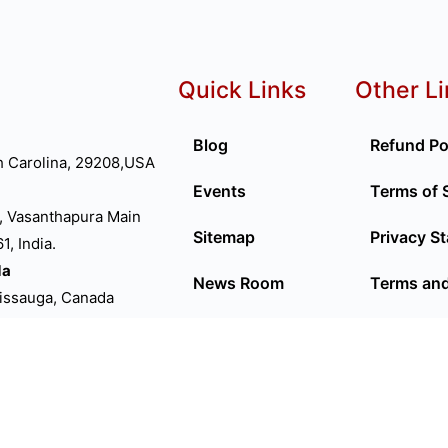
Quick Links
Other L
Blog
Refund Po
h Carolina, 29208,USA
Events
Terms of 
, Vasanthapura Main
Sitemap
Privacy S
, India.
da
News Room
Terms and
sissauga, Canada
D
Privacy Policy
P66FN
ed Kingdom
lia
ourne VIC 3000.