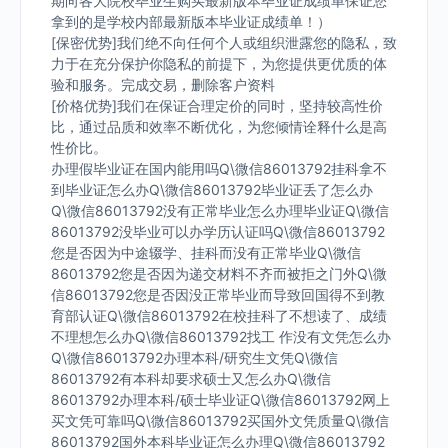
期向各大院校毕业生购买最新版本毕业证成绩单保证您
拿到的是学校内部最新版本毕业证成绩单！）
[保密优势]我们绝不向任何个人或组织泄露您的隐私，致
力于在充分保护你隐私的前提下，为您提供更优质的体
验和服务。完成交易，删除客户资料
[价格优势]我们在保证合理定价的同时，坚持较高性价
比，通过品质和效率不断优化，为您倾情诠释什么是高
性价比。
办理假毕业证在国内能用吗Q\微信86013792挂科拿不
到毕业证怎么办Q\微信86013792毕业证丢了怎么办
Q\微信86013792没有正常毕业怎么办理毕业证Q\微信
86013792没毕业可以办学历认证吗Q\微信86013792
您是否因为中途辍学、挂科而没有正常毕业Q\微信
86013792您是否因为递交材料不齐而被拒之门外Q\微
信86013792您是否因没正常毕业而导致回国得不到教
育部认证Q\微信86013792在校挂科了不想读了、成绩
不理想怎么办Q\微信86013792找工 作没有文凭怎么办
Q\微信86013792办理本科/研究生文凭Q\微信
86013792有本科却要求硕士又怎么办Q\微信
86013792办理本科/硕士毕业证Q\微信86013792网上
买文凭可靠吗Q\微信86013792买国外文凭质量Q\微信
86013792国外本科毕业证怎么办理Q\微信86013792