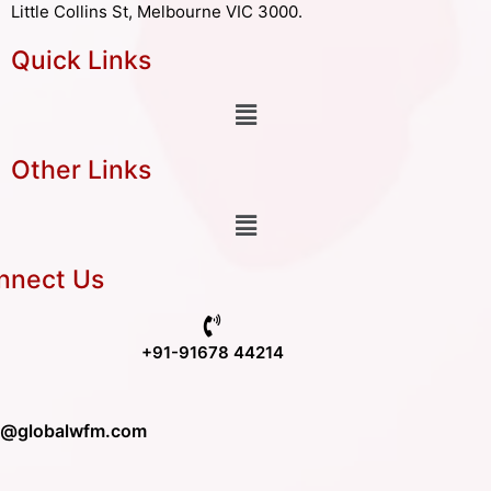
Little Collins St, Melbourne VIC 3000.
Quick Links
Other Links
nnect Us
+91-91678 44214
o@globalwfm.com