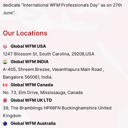
dedicate “International WFM Professionals Day” as on 27th
June”.
Our Locations
Global WFM USA
1247 Blossom St, South Carolina, 29208,USA
Global WFM INDIA
A-405, Shreem Brezee, Vasanthapura Main Road ,
Bangalore 560061, India.
Global WFM Canada
No. 73, Elm Drive, Mississauga, Canada
Global WFM UK LTD
39, The Bramblings HP66FN Buckinghamshire United
Kingdom
Global WFM Australia