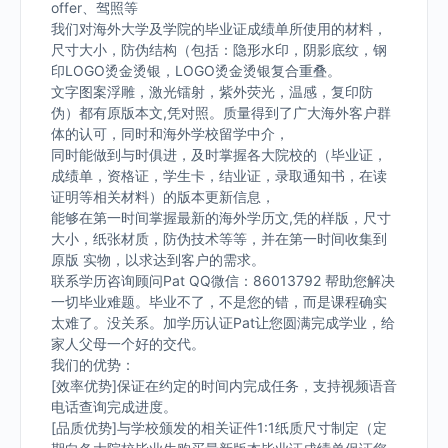
offer、驾照等
我们对海外大学及学院的毕业证成绩单所使用的材料，
尺寸大小，防伪结构（包括：隐形水印，阴影底纹，钢
印LOGO烫金烫银，LOGO烫金烫银复合重叠。
文字图案浮雕，激光镭射，紫外荧光，温感，复印防
伪）都有原版本文,凭对照。质量得到了广大海外客户群
体的认可，同时和海外学校留学中介，
同时能做到与时俱进，及时掌握各大院校的（毕业证，
成绩单，资格证，学生卡，结业证，录取通知书，在读
证明等相关材料）的版本更新信息，
能够在第一时间掌握最新的海外学历文,凭的样版，尺寸
大小，纸张材质，防伪技术等等，并在第一时间收集到
原版 实物，以求达到客户的需求。
联系学历咨询顾问Pat QQ微信：86013792 帮助您解决
一切毕业难题。毕业不了，不是您的错，而是课程确实
太难了。没关系。加学历认证Pat让您圆满完成学业，给
家人父母一个好的交代。
我们的优势：
[效率优势]保证在约定的时间内完成任务，支持视频语音
电话查询完成进度。
[品质优势]与学校颁发的相关证件1:1纸质尺寸制定（定