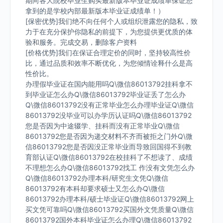
期向各大院校毕业生购买最新版本毕业证成绩单保证您
拿到的是学校内部最新版本毕业证成绩单！）
[保密优势]我们绝不向任何个人或组织泄露您的隐私，致
力于在充分保护你隐私的前提下，为您提供更优质的体
验和服务。完成交易，删除客户资料
[价格优势]我们在保证合理定价的同时，坚持较高性价
比，通过品质和效率不断优化，为您倾情诠释什么是高
性价比。
办理假毕业证在国内能用吗Q\微信86013792挂科拿不
到毕业证怎么办Q\微信86013792毕业证丢了怎么办
Q\微信86013792没有正常毕业怎么办理毕业证Q\微信
86013792没毕业可以办学历认证吗Q\微信86013792
您是否因为中途辍学、挂科而没有正常毕业Q\微信
86013792您是否因为递交材料不齐而被拒之门外Q\微
信86013792您是否因没正常毕业而导致回国得不到教
育部认证Q\微信86013792在校挂科了不想读了、成绩
不理想怎么办Q\微信86013792找工 作没有文凭怎么办
Q\微信86013792办理本科/研究生文凭Q\微信
86013792有本科却要求硕士又怎么办Q\微信
86013792办理本科/硕士毕业证Q\微信86013792网上
买文凭可靠吗Q\微信86013792买国外文凭质量Q\微信
86013792国外本科毕业证怎么办理Q\微信86013792