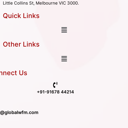
Little Collins St, Melbourne VIC 3000.
Quick Links
Other Links
nnect Us
+91-91678 44214
o@globalwfm.com