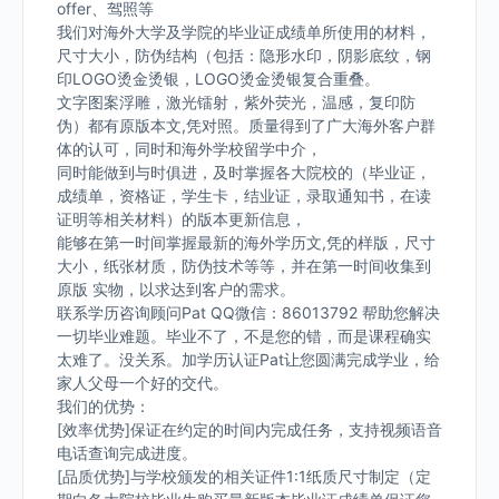
offer、驾照等
我们对海外大学及学院的毕业证成绩单所使用的材料，
尺寸大小，防伪结构（包括：隐形水印，阴影底纹，钢
印LOGO烫金烫银，LOGO烫金烫银复合重叠。
文字图案浮雕，激光镭射，紫外荧光，温感，复印防
伪）都有原版本文,凭对照。质量得到了广大海外客户群
体的认可，同时和海外学校留学中介，
同时能做到与时俱进，及时掌握各大院校的（毕业证，
成绩单，资格证，学生卡，结业证，录取通知书，在读
证明等相关材料）的版本更新信息，
能够在第一时间掌握最新的海外学历文,凭的样版，尺寸
大小，纸张材质，防伪技术等等，并在第一时间收集到
原版 实物，以求达到客户的需求。
联系学历咨询顾问Pat QQ微信：86013792 帮助您解决
一切毕业难题。毕业不了，不是您的错，而是课程确实
太难了。没关系。加学历认证Pat让您圆满完成学业，给
家人父母一个好的交代。
我们的优势：
[效率优势]保证在约定的时间内完成任务，支持视频语音
电话查询完成进度。
[品质优势]与学校颁发的相关证件1:1纸质尺寸制定（定