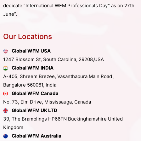
dedicate “International WFM Professionals Day” as on 27th
June”.
Our Locations
Global WFM USA
1247 Blossom St, South Carolina, 29208,USA
Global WFM INDIA
A-405, Shreem Brezee, Vasanthapura Main Road ,
Bangalore 560061, India.
Global WFM Canada
No. 73, Elm Drive, Mississauga, Canada
Global WFM UK LTD
39, The Bramblings HP66FN Buckinghamshire United
Kingdom
Global WFM Australia