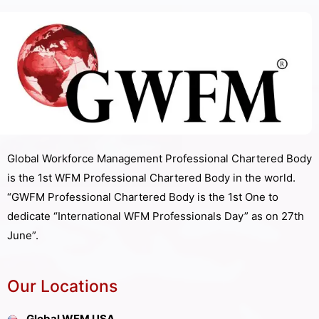
Global Workforce Management Professional Chartered Body
is the 1st WFM Professional Chartered Body in the world.
“GWFM Professional Chartered Body is the 1st One to
dedicate “International WFM Professionals Day” as on 27th
June”.
Our Locations
Global WFM USA