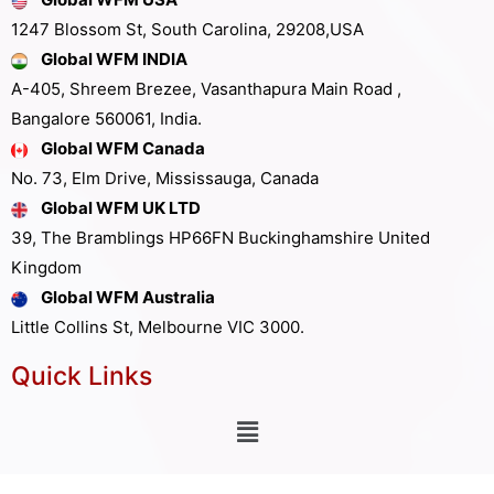
1247 Blossom St, South Carolina, 29208,USA
Global WFM INDIA
A-405, Shreem Brezee, Vasanthapura Main Road ,
Bangalore 560061, India.
Global WFM Canada
No. 73, Elm Drive, Mississauga, Canada
Global WFM UK LTD
39, The Bramblings HP66FN Buckinghamshire United
Kingdom
Global WFM Australia
Little Collins St, Melbourne VIC 3000.
Quick Links
Other Links